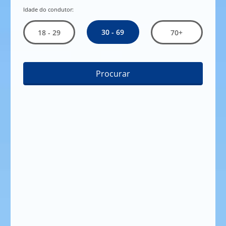
Idade do condutor:
30 - 69
18 - 29
70+
Procurar